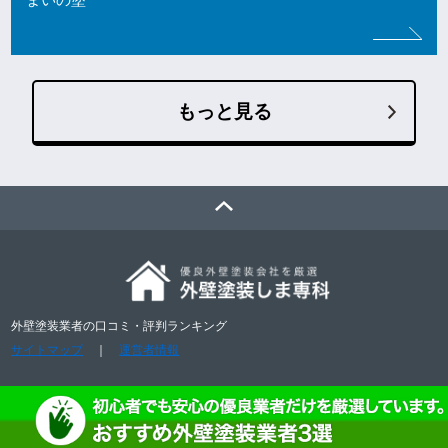
まいの塗
もっと見る
外壁塗装業者の口コミ・評判ランキング
サイトマップ
｜
運営者情報
おすすめ外壁塗装会社3選
© 2018 外壁塗装しま専科