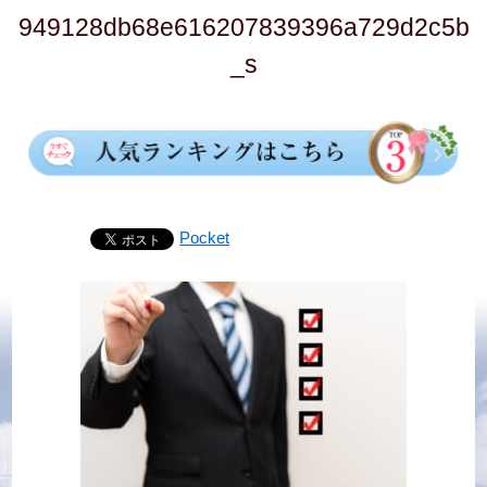
949128db68e616207839396a729d2c5b
_s
Pocket