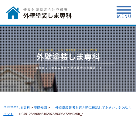
外壁塗装しま専科
>
基礎知識
>
外壁塗装業者を選ぶ時に確認しておきたい3つのポ
イント
>
949128db68e616207839396a729d2c5b_s