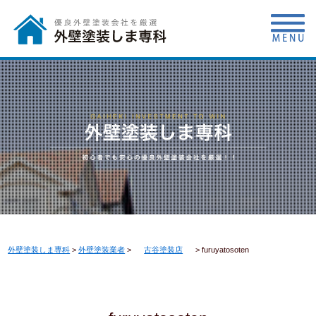
外壁塗装しま専科
>
外壁塗装業者
>
古谷塗装店
>
furuyatosoten