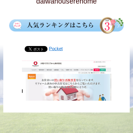
daiwahouserehome
Pocket